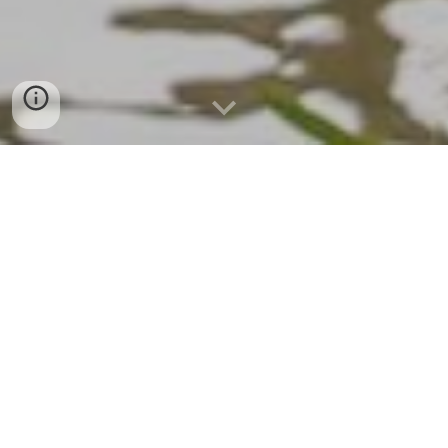
旧岩邊邸を楽しむ会の活動は ▶️
こちら
○旧岩邊家（正確には塩坂家・岩邊家住宅）は、旧蒲原宿
の西の街道沿いに建つ町家で、主屋（安政5年＜1858年＞
頃建築）と離れ（大正後期移築）、土蔵（昭和2年頃）か
ら構成されます。
○主屋はこの地の名主をつとめ大地主であった塩坂周蔵が
主屋を名古屋から大工の名工を呼び寄せて建てた建物で
す。なお棟梁は15歳とのこと（多分名代で後継者）。た
だしその下に腕利の職人が来て、長期逗留して建設。塩
坂家の系統は奈良時代の奈良に起こり、平安時代の坂上