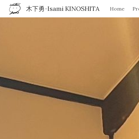
木下勇-Isami KINOSHITA
Home
Pr
Sk