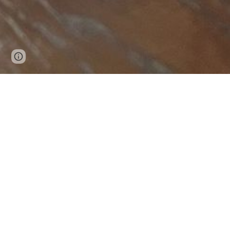
Page
Google Sites
Report abuse
updated