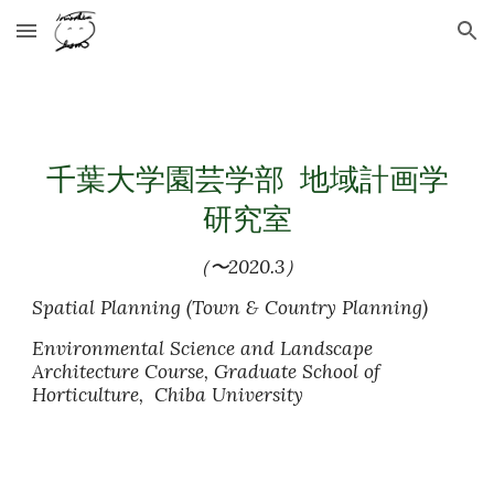
Skip to main content
Skip to navigation
千葉大学園芸学部  地域計画学
研究室
（〜2020.3）
Spatial Planning (Town & Country Planning)
Environmental Science and Landscape 
Architecture Course, Graduate School of 
Horticulture
,  
Chiba University